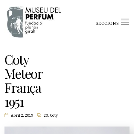
SECCIONS
Coty
Meteor
França
1951
Abril 2, 2019
20. Coty