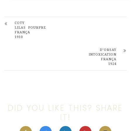
COTY
LILAS POURPRE
FRANÇA
1910
D’ORSAY
INTOXICATION
FRANÇA
1924
DID YOU LIKE THIS? SHARE
IT!