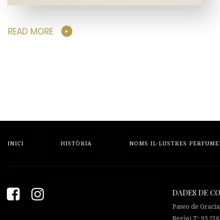
READ MORE
INICI
HISTÒRIA
NOMS IL·LUSTRES PERFUME
DADES DE C
Paseo de Gracia
Regia) T: 93 216