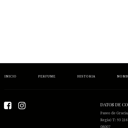
INICIO
PERFUME
HISTORIA
NOMB
DATOS DE C
Paseo de Gracia
Regia) T: 93 216
08007