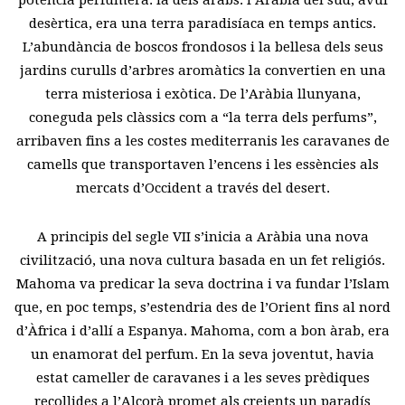
desèrtica, era una terra paradisíaca en temps antics.
L’abundància de boscos frondosos i la bellesa dels seus
jardins curulls d’arbres aromàtics la convertien en una
terra misteriosa i exòtica. De l’Aràbia llunyana,
coneguda pels clàssics com a “la terra dels perfums”,
arribaven fins a les costes mediterranis les caravanes de
camells que transportaven l’encens i les essències als
mercats d’Occident a través del desert.
A principis del segle VII s’inicia a Aràbia una nova
civilització, una nova cultura basada en un fet religiós.
Mahoma va predicar la seva doctrina i va fundar l’Islam
que, en poc temps, s’estendria des de l’Orient fins al nord
d’Àfrica i d’allí a Espanya. Mahoma, com a bon àrab, era
un enamorat del perfum. En la seva joventut, havia
estat cameller de caravanes i a les seves prèdiques
recollides a l’Alcorà promet als creients un paradís