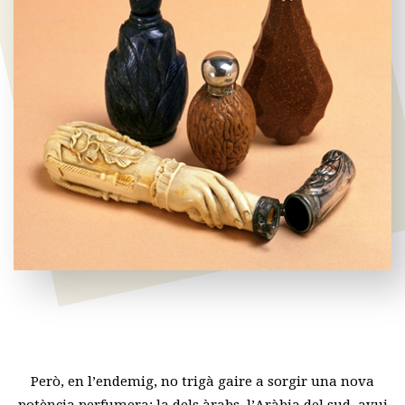
Però, en l’endemig, no trigà gaire a sorgir una nova
potència perfumera: la dels àrabs. l’Aràbia del sud, avui